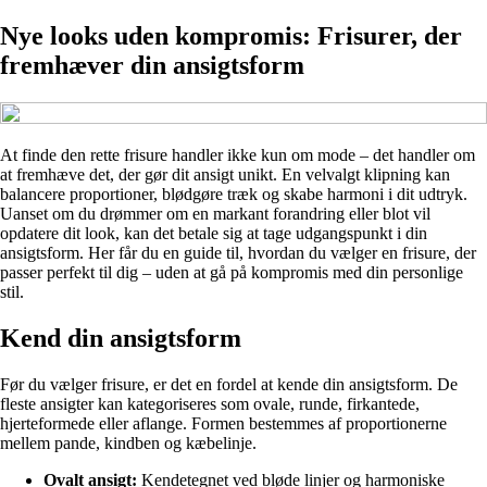
Nye looks uden kompromis: Frisurer, der
fremhæver din ansigtsform
At finde den rette frisure handler ikke kun om mode – det handler om
at fremhæve det, der gør dit ansigt unikt. En velvalgt klipning kan
balancere proportioner, blødgøre træk og skabe harmoni i dit udtryk.
Uanset om du drømmer om en markant forandring eller blot vil
opdatere dit look, kan det betale sig at tage udgangspunkt i din
ansigtsform. Her får du en guide til, hvordan du vælger en frisure, der
passer perfekt til dig – uden at gå på kompromis med din personlige
stil.
Kend din ansigtsform
Før du vælger frisure, er det en fordel at kende din ansigtsform. De
fleste ansigter kan kategoriseres som ovale, runde, firkantede,
hjerteformede eller aflange. Formen bestemmes af proportionerne
mellem pande, kindben og kæbelinje.
Ovalt ansigt:
Kendetegnet ved bløde linjer og harmoniske