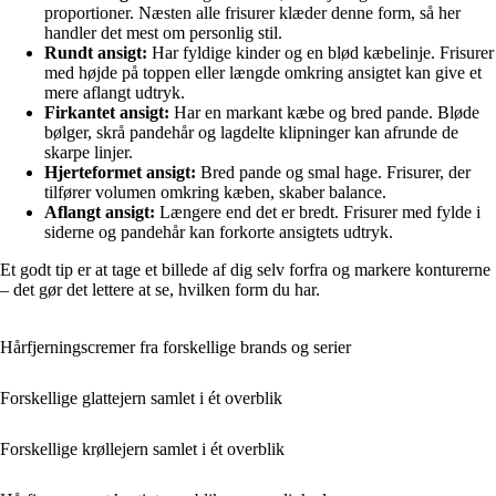
proportioner. Næsten alle frisurer klæder denne form, så her
handler det mest om personlig stil.
Rundt ansigt:
Har fyldige kinder og en blød kæbelinje. Frisurer
med højde på toppen eller længde omkring ansigtet kan give et
mere aflangt udtryk.
Firkantet ansigt:
Har en markant kæbe og bred pande. Bløde
bølger, skrå pandehår og lagdelte klipninger kan afrunde de
skarpe linjer.
Hjerteformet ansigt:
Bred pande og smal hage. Frisurer, der
tilfører volumen omkring kæben, skaber balance.
Aflangt ansigt:
Længere end det er bredt. Frisurer med fylde i
siderne og pandehår kan forkorte ansigtets udtryk.
Et godt tip er at tage et billede af dig selv forfra og markere konturerne
– det gør det lettere at se, hvilken form du har.
Hårfjerningscremer fra forskellige brands og serier
Forskellige glattejern samlet i ét overblik
Forskellige krøllejern samlet i ét overblik