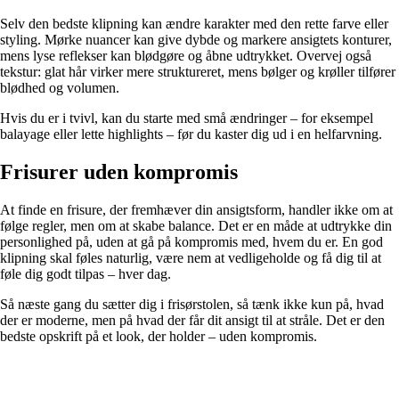
Selv den bedste klipning kan ændre karakter med den rette farve eller
styling. Mørke nuancer kan give dybde og markere ansigtets konturer,
mens lyse reflekser kan blødgøre og åbne udtrykket. Overvej også
tekstur: glat hår virker mere struktureret, mens bølger og krøller tilfører
blødhed og volumen.
Hvis du er i tvivl, kan du starte med små ændringer – for eksempel
balayage eller lette highlights – før du kaster dig ud i en helfarvning.
Frisurer uden kompromis
At finde en frisure, der fremhæver din ansigtsform, handler ikke om at
følge regler, men om at skabe balance. Det er en måde at udtrykke din
personlighed på, uden at gå på kompromis med, hvem du er. En god
klipning skal føles naturlig, være nem at vedligeholde og få dig til at
føle dig godt tilpas – hver dag.
Så næste gang du sætter dig i frisørstolen, så tænk ikke kun på, hvad
der er moderne, men på hvad der får dit ansigt til at stråle. Det er den
bedste opskrift på et look, der holder – uden kompromis.