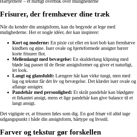
Hårfjernere – et hurtigt overblik over mulighederne
Frisurer, der fremhæver dine træk
Når du kender din ansigtsform, kan du begynde at lege med
mulighederne. Her er nogle idéer, der kan inspirere:
Kort og moderne:
En pixie cut eller en kort bob kan fremhæve
kindben og øjne. Især ovale og hjerteformede ansigter bærer
korte frisurer flot.
Mellemlangt med bevægelse:
En skulderlang klipning med
bløde lag passer til de fleste ansigtsformer og giver et naturligt,
let look.
Langt og glansfuldt:
Længere hår kan virke tungt, men med
lag og tekstur får det liv og bevægelse. Det klæder især ovale og
aflange ansigter.
Pandehår med personlighed:
Et skråt pandehår kan blødgøre
et firkantet ansigt, mens et lige pandehår kan give balance til et
langt ansigt.
Det vigtigste er, at frisuren føles som dig. En god frisør vil altid tage
udgangspunkt i både din ansigtsform, hårtype og livsstil.
Farver og tekstur gør forskellen