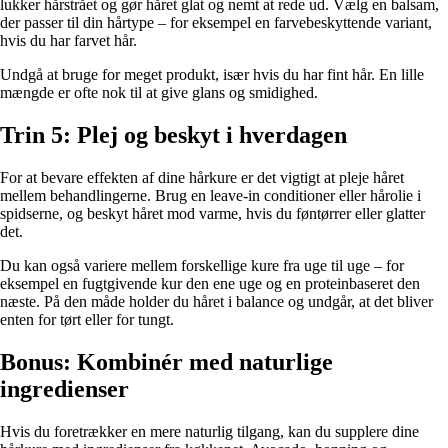
lukker hårstrået og gør håret glat og nemt at rede ud. Vælg en balsam,
der passer til din hårtype – for eksempel en farvebeskyttende variant,
hvis du har farvet hår.
Undgå at bruge for meget produkt, især hvis du har fint hår. En lille
mængde er ofte nok til at give glans og smidighed.
Trin 5: Plej og beskyt i hverdagen
For at bevare effekten af dine hårkure er det vigtigt at pleje håret
mellem behandlingerne. Brug en leave-in conditioner eller hårolie i
spidserne, og beskyt håret mod varme, hvis du føntørrer eller glatter
det.
Du kan også variere mellem forskellige kure fra uge til uge – for
eksempel en fugtgivende kur den ene uge og en proteinbaseret den
næste. På den måde holder du håret i balance og undgår, at det bliver
enten for tørt eller for tungt.
Bonus: Kombinér med naturlige
ingredienser
Hvis du foretrækker en mere naturlig tilgang, kan du supplere dine