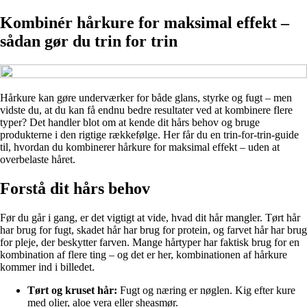
Kombinér hårkure for maksimal effekt –
sådan gør du trin for trin
Hårkure kan gøre underværker for både glans, styrke og fugt – men
vidste du, at du kan få endnu bedre resultater ved at kombinere flere
typer? Det handler blot om at kende dit hårs behov og bruge
produkterne i den rigtige rækkefølge. Her får du en trin-for-trin-guide
til, hvordan du kombinerer hårkure for maksimal effekt – uden at
overbelaste håret.
Forstå dit hårs behov
Før du går i gang, er det vigtigt at vide, hvad dit hår mangler. Tørt hår
har brug for fugt, skadet hår har brug for protein, og farvet hår har brug
for pleje, der beskytter farven. Mange hårtyper har faktisk brug for en
kombination af flere ting – og det er her, kombinationen af hårkure
kommer ind i billedet.
Tørt og kruset hår:
Fugt og næring er nøglen. Kig efter kure
med olier, aloe vera eller sheasmør.