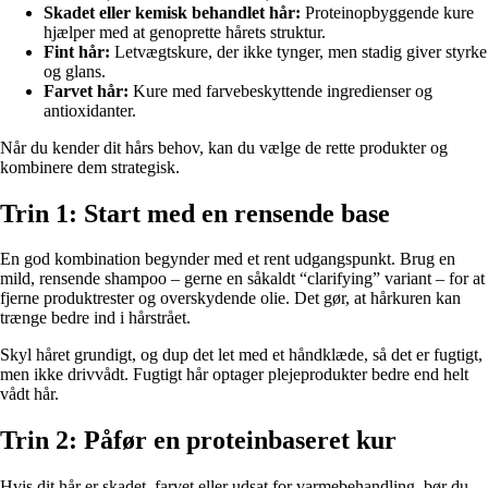
Skadet eller kemisk behandlet hår:
Proteinopbyggende kure
hjælper med at genoprette hårets struktur.
Fint hår:
Letvægtskure, der ikke tynger, men stadig giver styrke
og glans.
Farvet hår:
Kure med farvebeskyttende ingredienser og
antioxidanter.
Når du kender dit hårs behov, kan du vælge de rette produkter og
kombinere dem strategisk.
Trin 1: Start med en rensende base
En god kombination begynder med et rent udgangspunkt. Brug en
mild, rensende shampoo – gerne en såkaldt “clarifying” variant – for at
fjerne produktrester og overskydende olie. Det gør, at hårkuren kan
trænge bedre ind i hårstrået.
Skyl håret grundigt, og dup det let med et håndklæde, så det er fugtigt,
men ikke drivvådt. Fugtigt hår optager plejeprodukter bedre end helt
vådt hår.
Trin 2: Påfør en proteinbaseret kur
Hvis dit hår er skadet, farvet eller udsat for varmebehandling, bør du