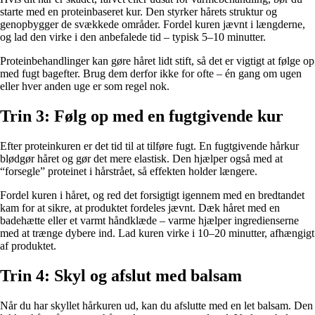
starte med en proteinbaseret kur. Den styrker hårets struktur og
genopbygger de svækkede områder. Fordel kuren jævnt i længderne,
og lad den virke i den anbefalede tid – typisk 5–10 minutter.
Proteinbehandlinger kan gøre håret lidt stift, så det er vigtigt at følge op
med fugt bagefter. Brug dem derfor ikke for ofte – én gang om ugen
eller hver anden uge er som regel nok.
Trin 3: Følg op med en fugtgivende kur
Efter proteinkuren er det tid til at tilføre fugt. En fugtgivende hårkur
blødgør håret og gør det mere elastisk. Den hjælper også med at
“forsegle” proteinet i hårstrået, så effekten holder længere.
Fordel kuren i håret, og red det forsigtigt igennem med en bredtandet
kam for at sikre, at produktet fordeles jævnt. Dæk håret med en
badehætte eller et varmt håndklæde – varme hjælper ingredienserne
med at trænge dybere ind. Lad kuren virke i 10–20 minutter, afhængigt
af produktet.
Trin 4: Skyl og afslut med balsam
Når du har skyllet hårkuren ud, kan du afslutte med en let balsam. Den