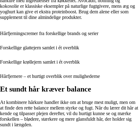
hårkure med ingredienser fra køkkenet. Avocado, honning og
kokosolie er klassiske eksempler på naturlige fugtgivere, mens æg og
yoghurt kan give et ekstra proteinboost. Brug dem alene eller som
supplement til dine almindelige produkter.
Hårfjerningscremer fra forskellige brands og serier
Forskellige glattejern samlet i ét overblik
Forskellige krøllejern samlet i ét overblik
Hårfjernere – et hurtigt overblik over mulighederne
Et sundt hår kræver balance
At kombinere hårkure handler ikke om at bruge mest muligt, men om
at finde den rette balance mellem styrke og fugt. Når du lærer dit hår at
kende og tilpasser plejen derefter, vil du hurtigt kunne se og mærke
forskellen – blødere, stærkere og mere glansfuldt hår, der holder sig
sundt i længden.