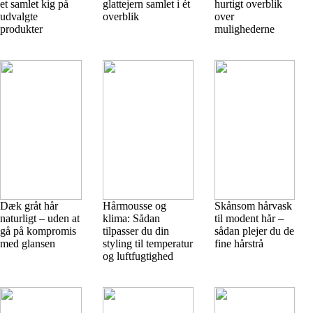
et samlet kig på
glattejern samlet i ét
hurtigt overblik
udvalgte
overblik
over
produkter
mulighederne
Dæk gråt hår
Hårmousse og
Skånsom hårvask
naturligt – uden at
klima: Sådan
til modent hår –
gå på kompromis
tilpasser du din
sådan plejer du de
med glansen
styling til temperatur
fine hårstrå
og luftfugtighed