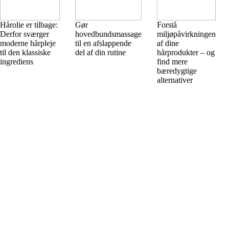
Hårolie er tilbage:
Gør
Forstå
Derfor sværger
hovedbundsmassage
miljøpåvirkningen
moderne hårpleje
til en afslappende
af dine
til den klassiske
del af din rutine
hårprodukter – og
ingrediens
find mere
bæredygtige
alternativer