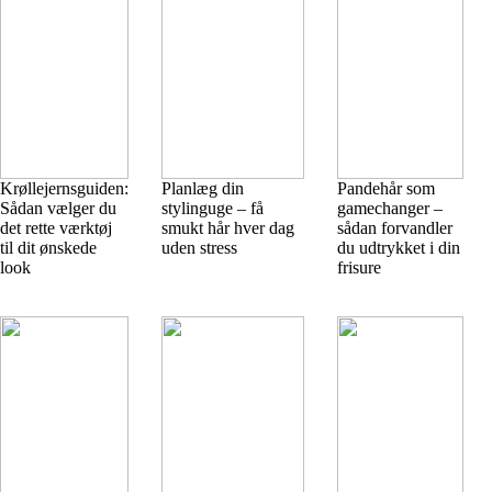
Krøllejernsguiden:
Planlæg din
Pandehår som
Sådan vælger du
stylinguge – få
gamechanger –
det rette værktøj
smukt hår hver dag
sådan forvandler
til dit ønskede
uden stress
du udtrykket i din
look
frisure